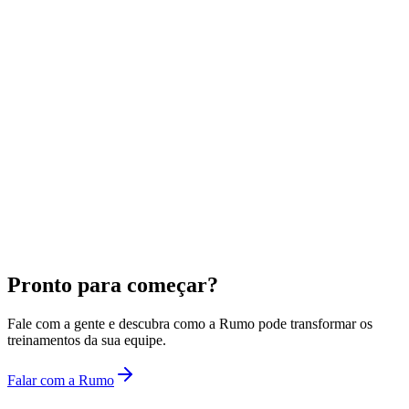
2025
Fundada em São Paulo com a missão de democratizar treinamentos
de alto nível.
IA
No centro de tudo. Cada conteúdo, avaliação e relatório é
potencializado por inteligência artificial.
B2B
Foco total em empresas. De startups com 50 pessoas a corporações
Pronto para começar?
com 50 mil.
Fale com a gente e descubra como a Rumo pode transformar os
treinamentos da sua equipe.
Falar com a Rumo